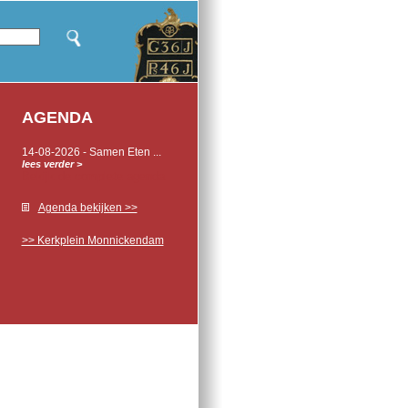
AGENDA
14-08-2026 - Samen Eten ...
lees verder
>
Bekijk de complete agenda
Agenda bekijken >>
>> Kerkplein Monnickendam