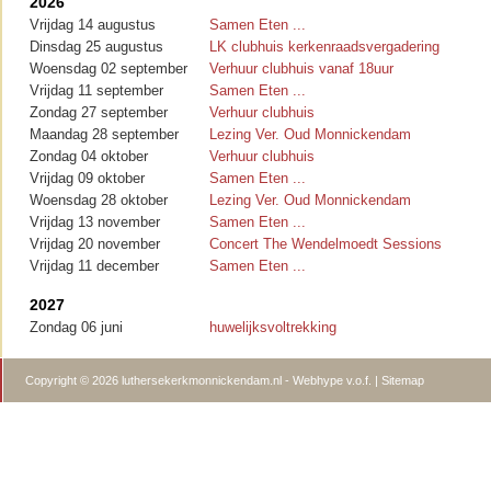
2026
Vrijdag 14 augustus
Samen Eten ...
Dinsdag 25 augustus
LK clubhuis kerkenraadsvergadering
Woensdag 02 september
Verhuur clubhuis vanaf 18uur
Vrijdag 11 september
Samen Eten ...
Zondag 27 september
Verhuur clubhuis
Maandag 28 september
Lezing Ver. Oud Monnickendam
Zondag 04 oktober
Verhuur clubhuis
Vrijdag 09 oktober
Samen Eten ...
Woensdag 28 oktober
Lezing Ver. Oud Monnickendam
Vrijdag 13 november
Samen Eten ...
Vrijdag 20 november
Concert The Wendelmoedt Sessions
Vrijdag 11 december
Samen Eten ...
2027
Zondag 06 juni
huwelijksvoltrekking
Copyright © 2026 luthersekerkmonnickendam.nl -
Webhype v.o.f.
|
Sitemap